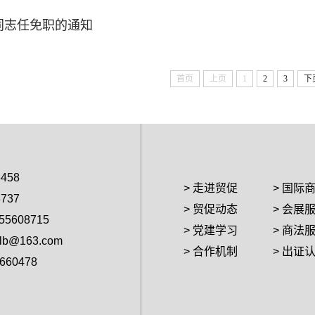
同志任免职的通知
首页
上页
1
2
3
下
458
> 走进贸促
> 国际
737
> 贸促动态
> 会展
608715
> 党建学习
> 商法
b@163.com
> 合作机制
> 出证
60478