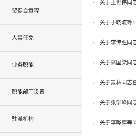
·
关于王世伟同
贸促会章程
·
关于于晓波等1
人事任免
·
关于李传胜同
·
关于高国梁同
业务职能
·
关于景林同志
职能部门设置
·
关于张学峰同
驻派机构
·
关于李晔萍等