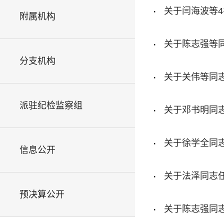
·
关于闫海波等
附属机构
·
关于陈志强等
分支机构
·
关于关伟等同
派驻纪检监察组
·
关于邓书明同
·
关于徐学全同
信息公开
·
关于法泽同志
预决算公开
·
关于陈志强同