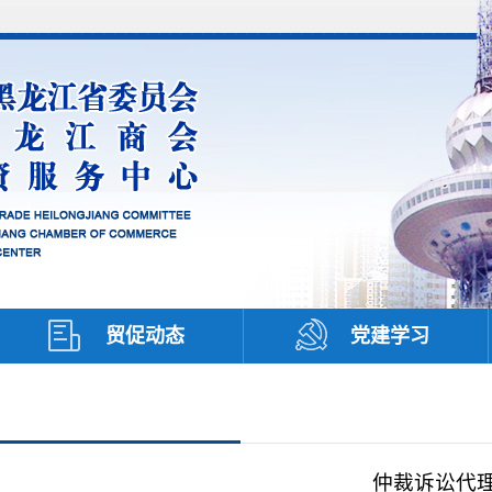
贸促动态
党建学习
仲裁诉讼代