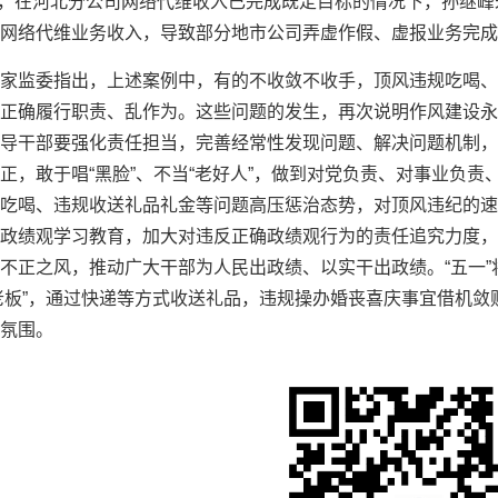
6月，在河北分公司网络代维收入已完成既定目标的情况下，孙继
网络代维业务收入，导致部分地市公司弄虚作假、虚报业务完成
家监委指出，上述案例中，有的不收敛不收手，顶风违规吃喝、
正确履行职责、乱作为。这些问题的发生，再次说明作风建设永
导干部要强化责任担当，完善经常性发现问题、解决问题机制，
正，敢于唱“黑脸”、不当“老好人”，做到对党负责、对事业负
吃喝、违规收送礼品礼金等问题高压惩治态势，对顶风违纪的速
政绩观学习教育，加大对违反正确政绩观行为的责任追究力度，
不正之风，推动广大干部为人民出政绩、以实干出政绩。“五一”
“吃老板”，通过快递等方式收送礼品，违规操办婚丧喜庆事宜借
氛围。