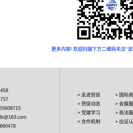
更多内容! 欢迎扫描下方二维码关注“
458
> 走进贸促
> 国际
737
> 贸促动态
> 会展
608715
> 党建学习
> 商法
b@163.com
> 合作机制
> 出证
60478