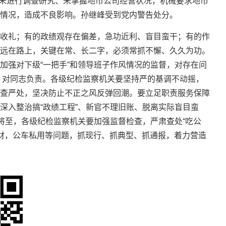
峰未进行调查研究、未掌握地市公司经营状况，机械要求地市
情况，造成不良影响。孙继峰受到党内警告处分。
收礼；有的政绩观存在偏差，急功近利、盲目蛮干；有的作
远在路上，关键在常、长二字，必须常抓不懈、久久为功。
加强对下级“一把手”和领导班子作风情况的监督，对存在问
责、对同志负责。各级纪检监察机关要坚持严的基调不动摇，
查严处，坚决防止不正之风反弹回潮。要立足职责服务保障
深入整治搞“政绩工程”、新官不理旧账、脱离实际盲目蛮
将至，各级纪检监察机关要加强监督检查，严肃查处“吃公
机敛财，公车私用等问题，抓现行、抓典型、抓通报，着力营造