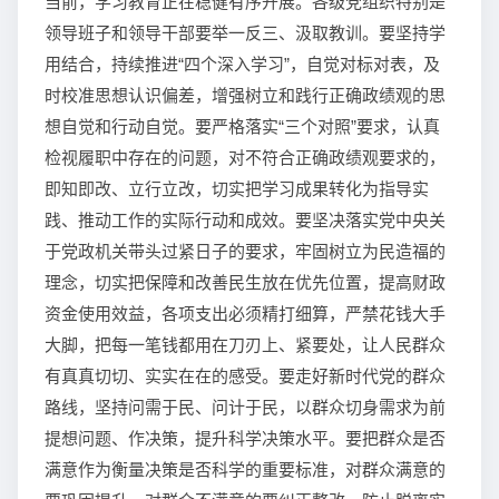
当前，学习教育正在稳健有序开展。各级党组织特别是
领导班子和领导干部要举一反三、汲取教训。要坚持学
用结合，持续推进“四个深入学习”，自觉对标对表，及
时校准思想认识偏差，增强树立和践行正确政绩观的思
想自觉和行动自觉。要严格落实“三个对照”要求，认真
检视履职中存在的问题，对不符合正确政绩观要求的，
即知即改、立行立改，切实把学习成果转化为指导实
践、推动工作的实际行动和成效。要坚决落实党中央关
于党政机关带头过紧日子的要求，牢固树立为民造福的
理念，切实把保障和改善民生放在优先位置，提高财政
资金使用效益，各项支出必须精打细算，严禁花钱大手
大脚，把每一笔钱都用在刀刃上、紧要处，让人民群众
有真真切切、实实在在的感受。要走好新时代党的群众
路线，坚持问需于民、问计于民，以群众切身需求为前
提想问题、作决策，提升科学决策水平。要把群众是否
满意作为衡量决策是否科学的重要标准，对群众满意的